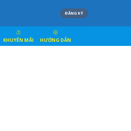
ĐĂNG KÝ
KHUYẾN MÃI
HƯỚNG DẪN