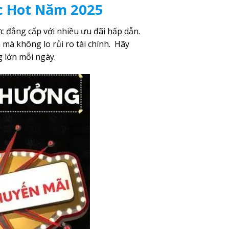
c Hot Năm 2025
 đẳng cấp với nhiều ưu đãi hấp dẫn.
 mà không lo rủi ro tài chính. Hãy
g lớn mỗi ngày.