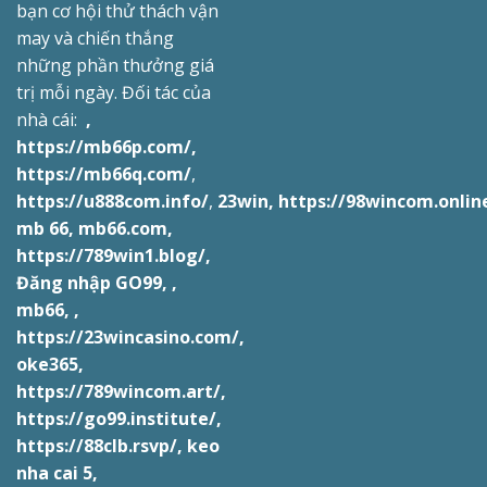
bạn cơ hội thử thách vận
may và chiến thắng
những phần thưởng giá
trị mỗi ngày. Đối tác của
nhà cái:
,
https://mb66p.com/
,
https://mb66q.com/
,
https://u888com.info/
,
23win
,
https://98wincom.onlin
mb 66
,
mb66.com
,
https://789win1.blog/
,
Đăng nhập GO99
, ,
mb66
, ,
https://23wincasino.com/
,
oke365
,
https://789wincom.art/
,
https://go99.institute/
,
https://88clb.rsvp/
,
keo
nha cai 5
,