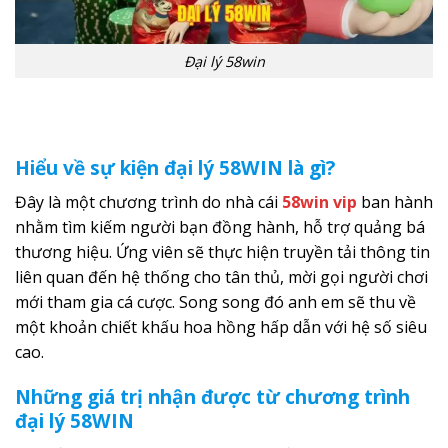
Đại lý 58win
Hiểu về sự kiện đại lý 58WIN là gì?
Đây là một chương trình do nhà cái
58win vip
ban hành
nhằm tìm kiếm người bạn đồng hành, hỗ trợ quảng bá
thương hiệu. Ứng viên sẽ thực hiện truyền tải thông tin
liên quan đến hệ thống cho tân thủ, mời gọi người chơi
mới tham gia cá cược. Song song đó anh em sẽ thu về
một khoản chiết khấu hoa hồng hấp dẫn với hệ số siêu
cao.
Những giá trị nhận được từ chương trình
đại lý 58WIN