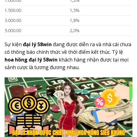
1.000.00
1,2%
1.500.00
1,5%
3.000.00
1,8%
5.000.00
2,0%
Sự kiện
đại lý 58win
đang được diễn ra và nhà cái chưa
có thông báo chính thức về thời điểm kết thúc. Tỷ lệ
hoa hồng đại lý 58win
khách hàng nhận được tại mọi
sảnh cược là tương đương nhau.