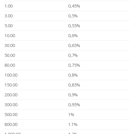
1.00
0,45%
3.00
0,5%
5.00
0,55%
10.00
0,6%
30.00
0,65%
50.00
0,7%
80.00
0,75%
100.00
0,8%
150.00
0,85%
200.00
0,9%
300.00
0,95%
500.00
1%
800.00
1.1%