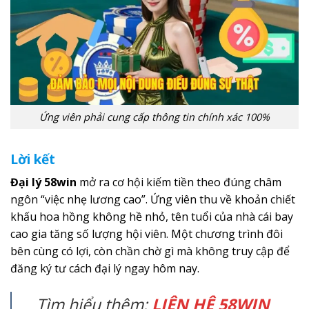
Ứng viên phải cung cấp thông tin chính xác 100%
Lời kết
Đại lý 58win
mở ra cơ hội kiếm tiền theo đúng châm
ngôn “việc nhẹ lương cao”. Ứng viên thu về khoản chiết
khấu hoa hồng không hề nhỏ, tên tuổi của nhà cái bay
cao gia tăng số lượng hội viên. Một chương trình đôi
bên cùng có lợi, còn chần chờ gì mà không truy cập để
đăng ký tư cách đại lý ngay hôm nay.
Tìm hiểu thêm:
LIÊN HỆ 58WIN